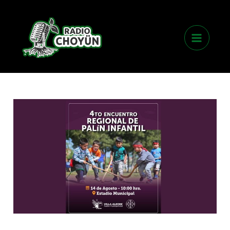
Skip
Main
to
Menu
content
4to
encuentro
regional
de
palín
infantil