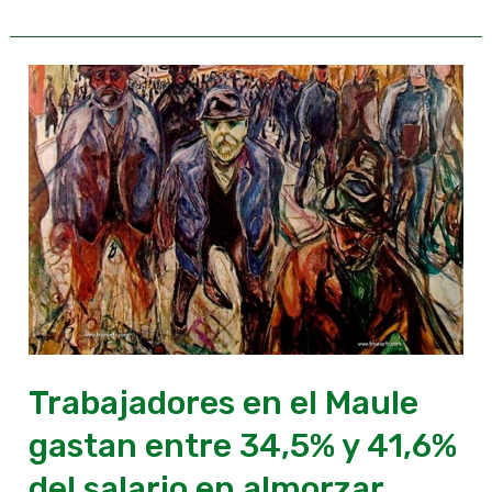
Trabajadores
en
el
Maule
gastan
entre
34,5%
y
41,6%
del
salario
Trabajadores en el Maule
en
gastan entre 34,5% y 41,6%
almorzar
del salario en almorzar