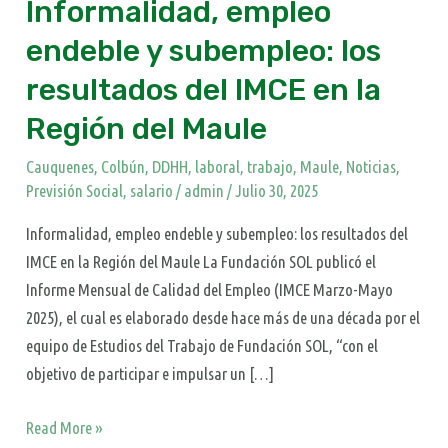
Informalidad, empleo
en
la
endeble y subempleo: los
Región
resultados del IMCE en la
del
Región del Maule
Maule
Cauquenes
,
Colbún
,
DDHH
,
laboral, trabajo
,
Maule
,
Noticias
,
Previsión Social
,
salario
/
admin
/
Julio 30, 2025
Informalidad, empleo endeble y subempleo: los resultados del
IMCE en la Región del Maule La Fundación SOL publicó el
Informe Mensual de Calidad del Empleo (IMCE Marzo-Mayo
2025), el cual es elaborado desde hace más de una década por el
equipo de Estudios del Trabajo de Fundación SOL, “con el
objetivo de participar e impulsar un […]
Read More »