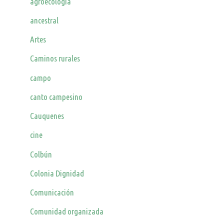
agroecología
ancestral
Artes
Caminos rurales
campo
canto campesino
Cauquenes
cine
Colbún
Colonia Dignidad
Comunicación
Comunidad organizada