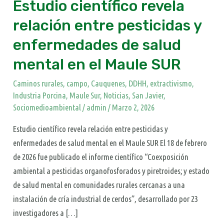
Estudio científico revela
salud
mental
relación entre pesticidas y
en
enfermedades de salud
el
mental en el Maule SUR
Maule
SUR
Caminos rurales
,
campo
,
Cauquenes
,
DDHH
,
extractivismo
,
Industria Porcina
,
Maule Sur
,
Noticias
,
San Javier
,
Sociomedioambiental
/
admin
/
Marzo 2, 2026
Estudio científico revela relación entre pesticidas y
enfermedades de salud mental en el Maule SUR El 18 de febrero
de 2026 fue publicado el informe científico “Coexposición
ambiental a pesticidas organofosforados y piretroides; y estado
de salud mental en comunidades rurales cercanas a una
instalación de cría industrial de cerdos”, desarrollado por 23
investigadores a […]