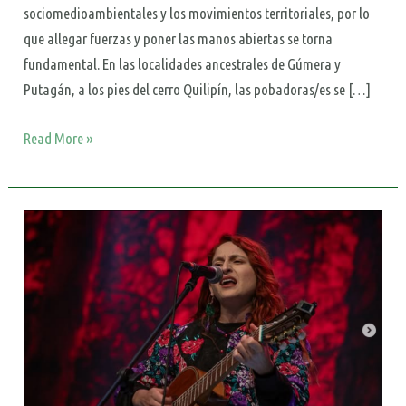
sociomedioambientales y los movimientos territoriales, por lo
que allegar fuerzas y poner las manos abiertas se torna
fundamental. En las localidades ancestrales de Gúmera y
Putagán, a los pies del cerro Quilipín, las pobadoras/es se […]
Read More »
Laura
Villalobos
Ríos
obtiene
1er
lugar
en
Festival