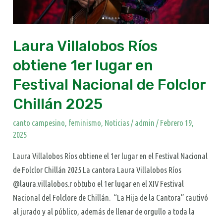
Nacional
de
Folclor
Laura Villalobos Ríos
Chillán
obtiene 1er lugar en
2025
Festival Nacional de Folclor
Chillán 2025
canto campesino
,
feminismo
,
Noticias
/
admin
/
Febrero 19,
2025
Laura Villalobos Ríos obtiene el 1er lugar en el Festival Nacional
de Folclor Chillán 2025 La cantora Laura Villalobos Ríos
@laura.villalobos.r obtubo el 1er lugar en el XIV Festival
Nacional del Folclore de Chillán. “La Hija de la Cantora” cautivó
al jurado y al público, además de llenar de orgullo a toda la