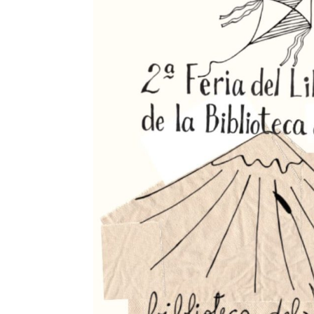
DEL
LIBRO
DE
LA
BIBLIOTECA
DEL
AGUA
EN
COLBÚN