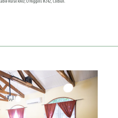
otable Rural RAU; O’Higgins #242, Colbún.