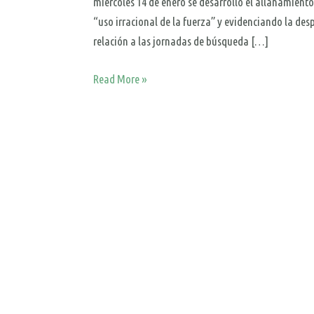
miércoles 14 de enero se desarrolló el allanamiento 
“uso irracional de la fuerza” y evidenciando la de
relación a las jornadas de búsqueda […]
Read More »