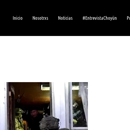
Inicio
Nosotrxs
Noticias
#EntrevistaChoyün
P