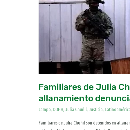
en
allanamiento
denunciado
como
“montaje”
Familiares de Julia C
allanamiento denunc
campo
,
DDHH
,
Julia Chuñil
,
Justicia
,
Latinoaméric
Familiares de Julia Chuñil son detenidos en all