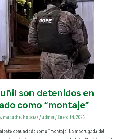
huñil son detenidos en
iado como “montaje”
a
,
mapuche
,
Noticias
/
admin
/
Enero 14, 2026
anamiento denunciado como “montaje” La madrugada del