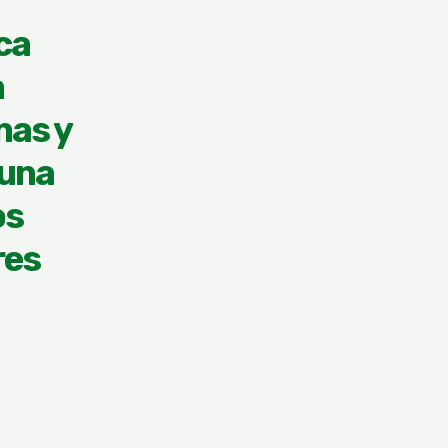
ca
a
nas y
 una
os
res