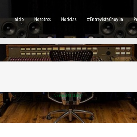
Inicio
Nosotrxs
Noticias
#EntrevistaChoyün
P
A Zeno.FM Station