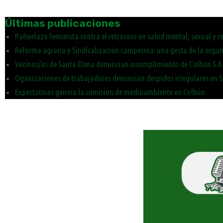
Últimas publicaciones
Pañuelazo feminista contra el retroceso en salud mental, sexual y r
Reforma agraria y Sindicalización campesina: una gesta de la organ
Vecinos/as de Santa Elena denuncian incumplimiento de Colbún S.A 
Oganizaciones de trabajadores denuncian despidos irregulares en 
Expectativas genera la comisión de medioambiente en Colbún