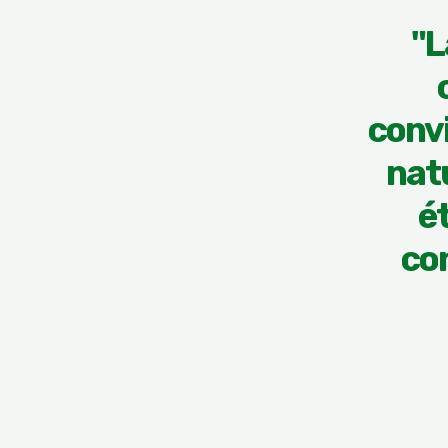
"L
conv
nat
ét
con