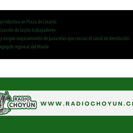
eproductiva en Plaza de Linares
ización de las/os trabajadores
y exigen mejoramiento de pasarelas que cruzan el canal de devolución
Segegob regional del Maule