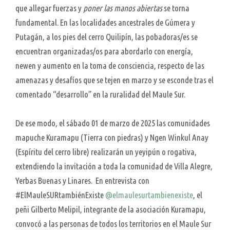
que allegar fuerzas y
poner las manos abiertas
se torna
fundamental. En las localidades ancestrales de Gúmera y
Putagán, a los pies del cerro Quilipín, las pobadoras/es se
encuentran organizadas/os para abordarlo con energía,
newen y aumento en la toma de consciencia, respecto de las
amenazas y desafíos que se tejen en marzo y se esconde tras el
comentado “desarrollo” en la ruralidad del Maule Sur.
De ese modo, el sábado 01 de marzo de 2025 las comunidades
mapuche Kuramapu (Tierra con piedras) y Ngen Winkul Anay
(Espíritu del cerro libre) realizarán un yeyipún o rogativa,
extendiendo la invitación a toda la comunidad de Villa Alegre,
Yerbas Buenas y Linares. En entrevista con
#ElMauleSURtambiénExiste
@elmaulesurtambienexiste
, el
peñi Gilberto Melipil, integrante de la asociación Kuramapu,
convocó a las personas de todos los territorios en el Maule Sur