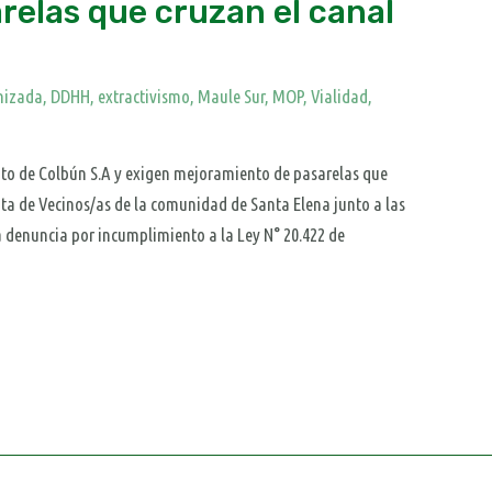
elas que cruzan el canal
nizada
,
DDHH
,
extractivismo
,
Maule Sur
,
MOP, Vialidad
,
to de Colbún S.A y exigen mejoramiento de pasarelas que
nta de Vecinos/as de la comunidad de Santa Elena junto a las
a denuncia por incumplimiento a la Ley N° 20.422 de