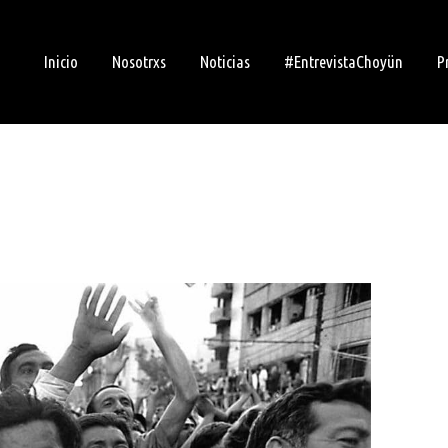
Inicio
Nosotrxs
Noticias
#EntrevistaChoyün
P