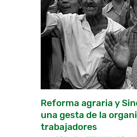
gesta
de
la
organización
de
las/os
trabajadores
Reforma agraria y Sin
una gesta de la organi
trabajadores