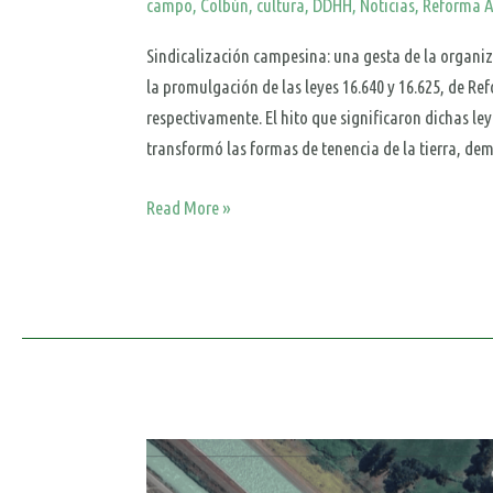
campo
,
Colbún
,
cultura
,
DDHH
,
Noticias
,
Reforma A
Sindicalización campesina: una gesta de la organiz
la promulgación de las leyes 16.640 y 16.625, de R
respectivamente. El hito que significaron dichas le
transformó las formas de tenencia de la tierra, d
Read More »
Vecinos/as
de