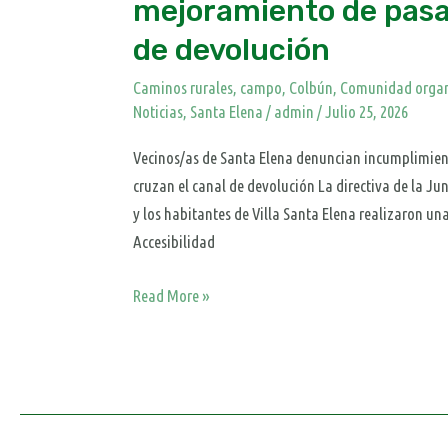
mejoramiento de pasar
de
de devolución
devolución
Caminos rurales
,
campo
,
Colbún
,
Comunidad orga
Noticias
,
Santa Elena
/
admin
/
Julio 25, 2026
Vecinos/as de Santa Elena denuncian incumplimien
cruzan el canal de devolución La directiva de la Ju
y los habitantes de Villa Santa Elena realizaron un
Accesibilidad
Read More »