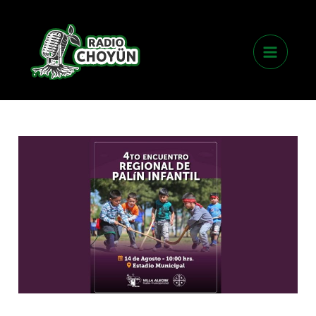
Skip
Main
to
Menu
content
4to
encuentro
regional
de
palín
infantil