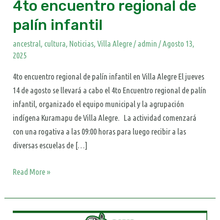
4to encuentro regional de
palín infantil
ancestral
,
cultura
,
Noticias
,
Villa Alegre
/
admin
/
Agosto 13,
2025
4to encuentro regional de palín infantil en Villa Alegre El jueves
14 de agosto se llevará a cabo el 4to Encuentro regional de palín
infantil, organizado el equipo municipal y la agrupación
indígena Kuramapu de Villa Alegre. La actividad comenzará
con una rogativa a las 09:00 horas para luego recibir a las
diversas escuelas de […]
Read More »
Comunidad