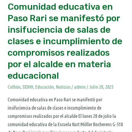
de
Comunidad educativa en
salas
Paso Rari se manifestó por
de
insifuciencia de salas de
clases
e
clases e incumplimiento de
incumplimiento
compromisos realizados
de
compromisos
por el alcalde en materia
realizados
educacional
por
el
Colbún
,
DDHH
,
Educación
,
Noticias
/
admin
/
Julio 28, 2025
alcalde
Comunidad educativa en Paso Rari se manifestó por
en
insifuciencia de salas de clases e incumplimiento de
materia
compromisos realizados por el alcalde El lunes 28 de julio la
educacional
comunidad educativa de la Escuela Kurt Möller Bocherens G-518