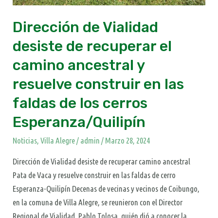
resuelve
construir
Dirección de Vialidad
en
desiste de recuperar el
las
faldas
camino ancestral y
de
resuelve construir en las
los
cerros
faldas de los cerros
Esperanza/Quilipín
Esperanza/Quilipín
Noticias
,
Villa Alegre
/
admin
/
Marzo 28, 2024
Dirección de Vialidad desiste de recuperar camino ancestral
Pata de Vaca y resuelve construir en las faldas de cerro
Esperanza-Quilipín Decenas de vecinas y vecinos de Coibungo,
en la comuna de Villa Alegre, se reunieron con el Director
Regional de Vialidad, Pablo Tolosa, quién dió a conocer la