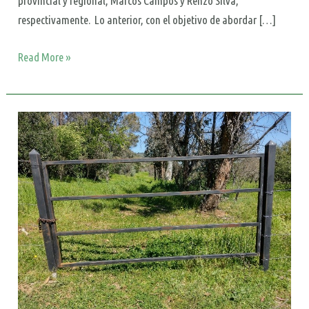
provincial y regional, Marcos Campos y Renzo Silva,
respectivamente. Lo anterior, con el objetivo de abordar […]
Read More »
Dirección
de
Vialidad
desiste
de
recuperar
el
camino
ancestral
y