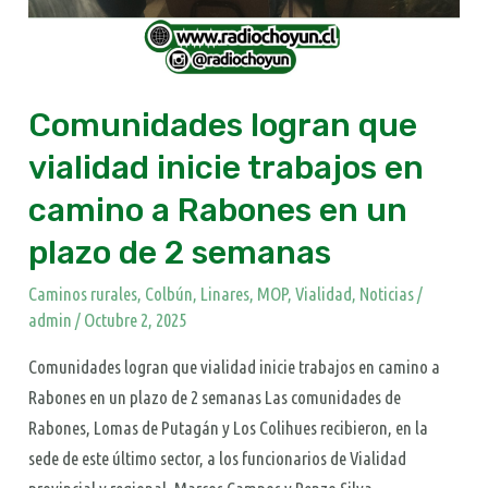
Rabones
en
un
plazo
Comunidades logran que
de
vialidad inicie trabajos en
2
semanas​
camino a Rabones en un
plazo de 2 semanas​
Caminos rurales
,
Colbún
,
Linares
,
MOP, Vialidad
,
Noticias
/
admin
/
Octubre 2, 2025
Comunidades logran que vialidad inicie trabajos en camino a
Rabones en un plazo de 2 semanas Las comunidades de
Rabones, Lomas de Putagán y Los Colihues recibieron, en la
sede de este último sector, a los funcionarios de Vialidad