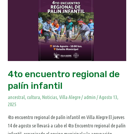
encuentro
regional
de
palín
infantil
4to encuentro regional de
palín infantil
ancestral
,
cultura
,
Noticias
,
Villa Alegre
/
admin
/
Agosto 13,
2025
4to encuentro regional de palín infantil en Villa Alegre El jueves
14 de agosto se llevará a cabo el 4to Encuentro regional de palín
infantil, organizado el equipo municipal y la agrupación