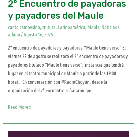
2° Encuentro de payadoras
y payadores del Maule
canto campesino
,
cultura
,
Latinoamérica
,
Maule
,
Noticias
/
admin
/
Agosto 16, 2025
2° encuentro de payadoras y payadores: “Maule tiene verso” El
viernes 22 de agosto se realizará el 2° encuentro de payadoras y
payadores titulado “Maule tiene verso”; instancia que tendrá
lugar en el teatro municipal de Maule a partir de las 19:00
horas. En conversación con #RadioChoyün, desde la
organización del 2° encuentro señalaron que
Read More »
4to