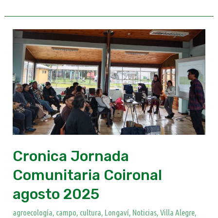
Cronica
Jornada
Comunitaria
Coironal
agosto
2025
Cronica Jornada
Comunitaria Coironal
agosto 2025
agroecología
,
campo
,
cultura
,
Longaví
,
Noticias
,
Villa Alegre
,