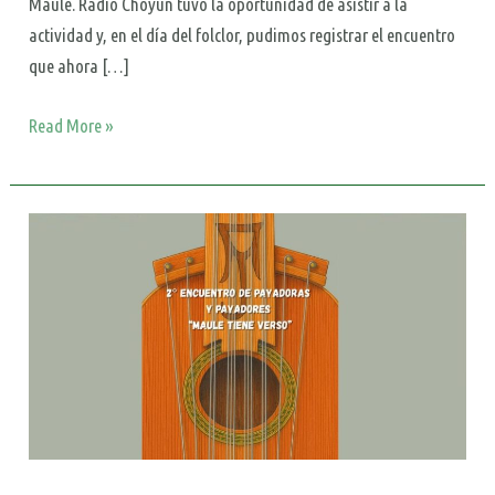
Maule. Radio Choyün tuvo la oportunidad de asistir a la
actividad y, en el día del folclor, pudimos registrar el encuentro
que ahora […]
Read More »
2°
Encuentro
de
payadoras
y
payadores
del
Maule