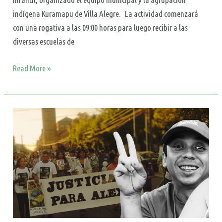
indígena Kuramapu de Villa Alegre. La actividad comenzará
con una rogativa a las 09:00 horas para luego recibir a las
diversas escuelas de
Read More »
Continúa
proceso
de
formalización
por
el
homicidio
de