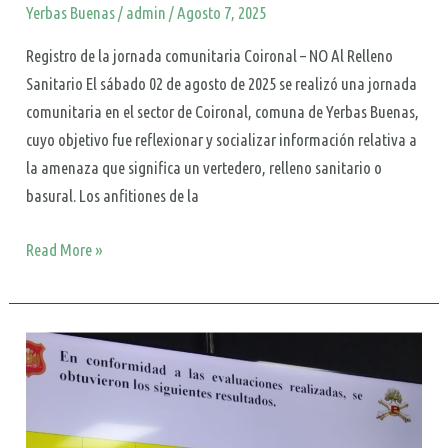
Yerbas Buenas
/
admin
/
Agosto 7, 2025
Registro de la jornada comunitaria Coironal – NO Al Relleno
Sanitario El sábado 02 de agosto de 2025 se realizó una jornada
comunitaria en el sector de Coironal, comuna de Yerbas Buenas,
cuyo objetivo fue reflexionar y socializar información relativa a
la amenaza que significa un vertedero, relleno sanitario o
basural. Los anfitiones de la
Read More »
Vecinas/os
del
valle
de