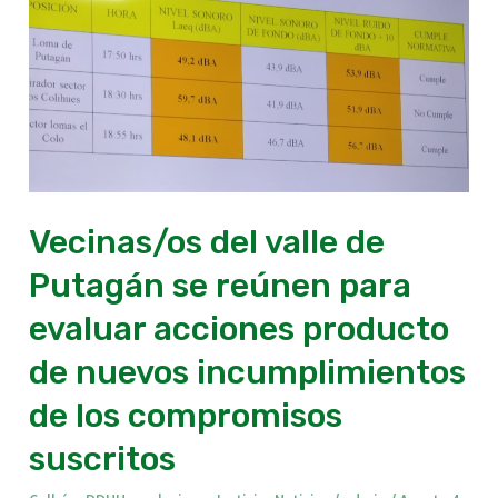
Putagán
se
reúnen
para
evaluar
acciones
producto
de
Vecinas/os del valle de
nuevos
Putagán se reúnen para
incumplimientos
de
evaluar acciones producto
los
de nuevos incumplimientos
compromisos
de los compromisos
suscritos
suscritos