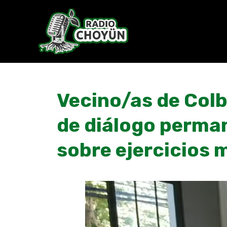
Skip
to
content
Vecino/as de Col
de diálogo perman
sobre ejercicios 