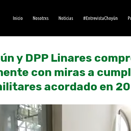
Inicio
Nosotrxs
Noticias
#EntrevistaChoyün
P
bún y DPP Linares comp
ente con miras a cumpl
militares acordado en 2