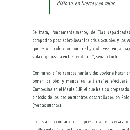
diálogo, en fuerza y en valor.
Se trata, fundamentalmente, de “las capacidad
campesino para sobrellevar las crisis actuales y las 
que esto circule como una red y cada vez tenga mayo
vida organizada en los territorios”, señaló Luchín.
Con miras a “re-campesinar la vida; vovler a hacer a
poner los pies y manos en la tierra”se efectuará
Campesina en el Maule SUR; el que ha sido preparado 
síntesis de los pre encuentros desarrollados en Palq
(Yerbas Buenas).
La instancia contará con la presencia de diversas org
“valle central”, como las compañeras de la mesa rural