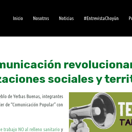
Inicio
Nosotrxs
Noticias
#EntrevistaChoyün
P
municación revolucionar
aciones sociales y terri
ueblo de Yerbas Buenas, integrantes
ler de “Comunicación Popular” con
e trabajo NO al relleno sanitario
y