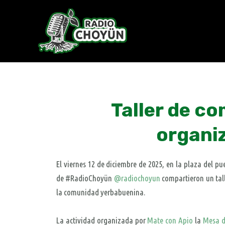
Skip
to
content
Taller de co
organiz
El viernes 12 de diciembre de 2025, en la plaza del p
de #RadioChoyün
@radiochoyun
compartieron un tal
la comunidad yerbabuenina.
La actividad organizada por
Mate con Apio
la
Mesa d