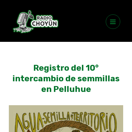
Skip
Main
to
Menu
content
Registro del 10°
intercambio de semmillas
en Pelluhue