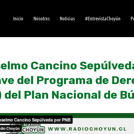
Inicio
Nosotrxs
Noticias
#EntrevistaChoyün
P
selmo Cancino Sepúlved
lave del Programa de D
 del Plan Nacional de B