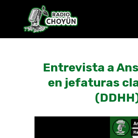
Skip
to
content
Entrevista a An
en jefaturas c
(DDHH)