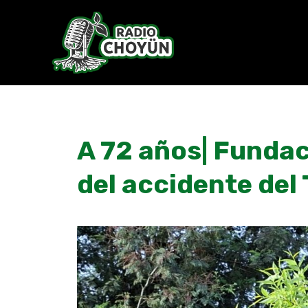
Skip
to
content
A 72 años| Funda
del accidente del