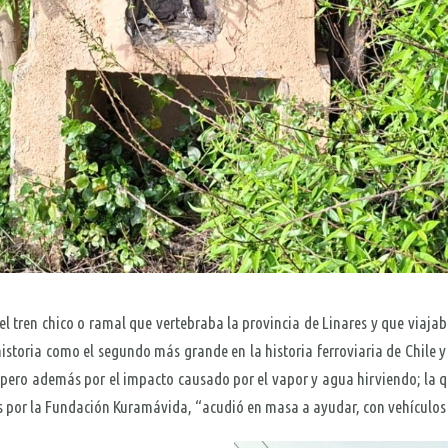
del tren chico o ramal que vertebraba la provincia de Linares y que viaj
a historia como el segundo más grande en la historia ferroviaria de Chile 
e, pero además por el impacto causado por el vapor y agua hirviendo; la
por la Fundación Kuramávida, “acudió en masa a ayudar, con vehículos pa