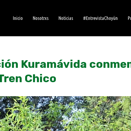
Inicio
Nosotrxs
Noticias
#EntrevistaChoyün
P
ción Kuramávida conmem
 Tren Chico